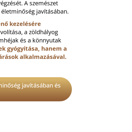
végzését. A szemészet
 életminőség javításában.
énő kezelésére
volítása, a zöldhályog
zemhéjak és a könnyutak
ek gyógyítása, hanem a
ljárások alkalmazásával.
minőség javításában és