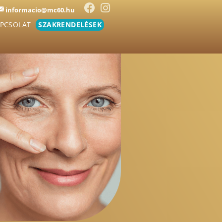
informacio@mc60.hu
PCSOLAT
SZAKRENDELÉSEK