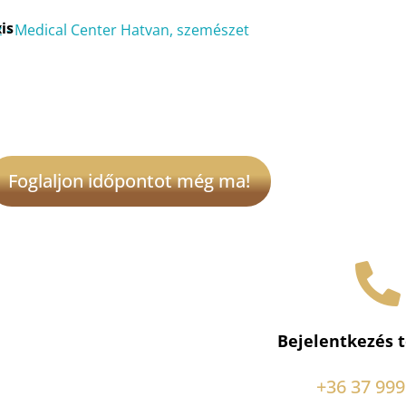
is
Foglaljon időpontot még ma!
Bejelentkezés 
+36 37 999