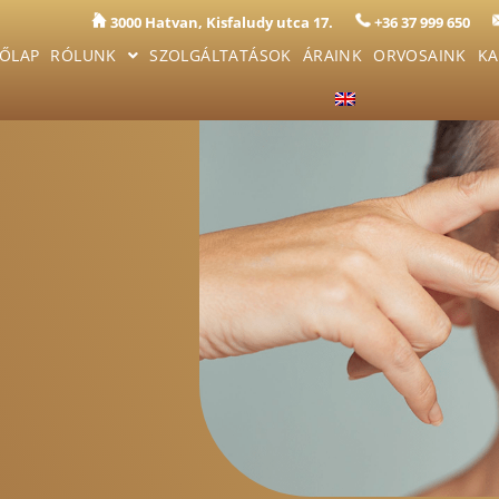
3000 Hatvan, Kisfaludy utca 17.
+36 37 999 650
ŐLAP
RÓLUNK
SZOLGÁLTATÁSOK
ÁRAINK
ORVOSAINK
KA