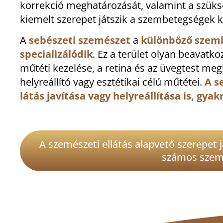
korrekció meghatározását, valamint a szüks
kiemelt szerepet játszik a szembetegségek k
A
sebészeti szemészet
a
különböző szemb
specializálódik
. Ez a terület olyan beavatk
műtéti kezelése, a retina és az üvegtest me
helyreállító vagy esztétikai célú műtétei.
A s
látás javítása vagy helyreállítása is, gy
A szemészeti ellátás alapvető szerepet 
számos szem