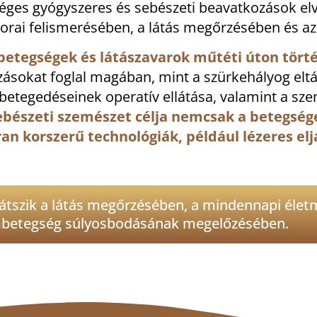
éges gyógyszeres és sebészeti beavatkozások el
orai felismerésében, a látás megőrzésében és az
etegségek és látászavarok műtéti úton tört
ozásokat foglal magában, mint a szürkehályog eltá
gbetegedéseinek operatív ellátása, valamint a s
ebészeti szemészet célja nemcsak a betegség
akran korszerű technológiák, például lézeres e
játszik a látás megőrzésében, a mindennapi élet
betegség súlyosbodásának megelőzésében.