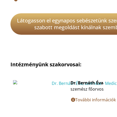
Látogasson el egynapos sebészetünk szem
szabott megoldást kínálnak szembe
Intézményünk szakorvosai:
Dr. Bernáth Éva
szemész főorvos
További információk