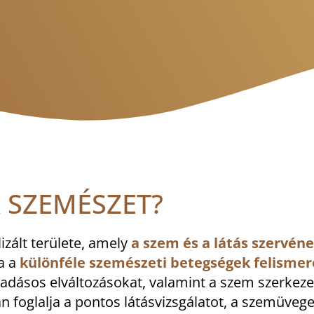
 SZEMÉSZET?
zált területe, amely
a szem és a látás szervén
a a
különféle szemészeti betegségek felismer
lladásos elváltozásokat, valamint a szem szerkeze
n foglalja a pontos látásvizsgálatot, a szemüveg