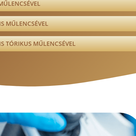
MŰLENCSÉVEL
IS MŰLENCSÉVEL
S TÓRIKUS MŰLENCSÉVEL