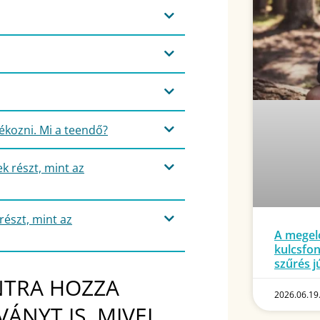
kozni. Mi a teendő?
k részt, mint az
részt, mint az
A megelő
kulcsfon
szűrés j
NTRA HOZZA
2026.06.19
ÁNYT IS, MIVEL