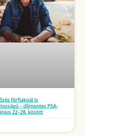
zés férfiaknál is
tosságú – díjmentes PSA-
únius 22–28. között
.