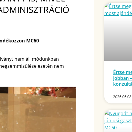
ADMINISZTRÁCIÓ
jándékozzon MC60
talványt nem áll módunkban
, megsemmisülése esetén nem
Értse m
jobban 
konzultá
2026.06.08