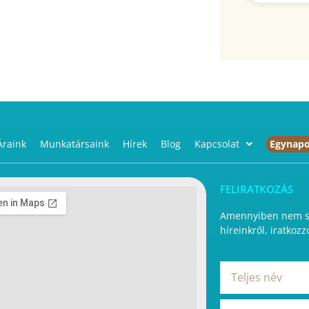
Áraink
Munkatársaink
Hírek
Blog
Kapcsolat
Egynapo
FELIRATKOZÁS
Amennyiben nem sz
híreinkről, iratkozz