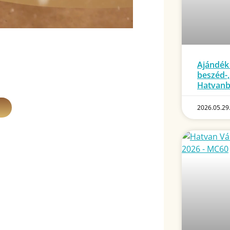
Ajándék
beszéd-,
Hatvan
2026.05.29