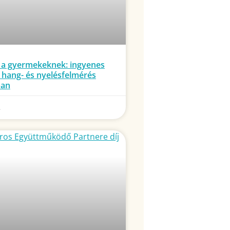
 a gyermekeknek: ingyenes
 hang- és nyelésfelmérés
ban
.