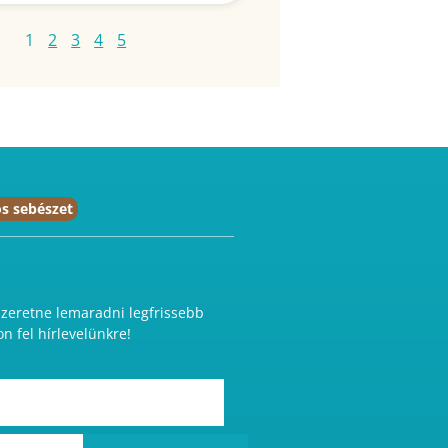
1
2
3
4
5
s sebészet
eretne lemaradni legfrissebb
on fel hírlevelünkre!