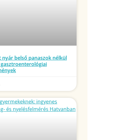
 nyár belső panaszok nélkül
i gasztroenterológiai
mények
.