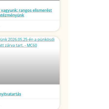
 vagyunk: rangos elismerést
intézményünk
.
yitvatartás
.