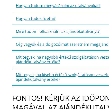
Hogyan tudom megvásárolni az utalványokat?
Hogyan tudok fizetni?
Mire tudom felhasználni az ajándékutalványt?
Cég vagyok és a dolgozóimat szeretném megajándé
Mit tegyek, ha nagyobb értékű szolgáltatáson vesze
ajándékutalvány értéke?
Mit tegyek, ha kisebb értékű szolgáltatáson veszek 
ajándékutalvány értéke?
FONTOS! KÉRJÜK AZ IDŐPO
MAGÁVAL AZ AJÁNDÉKUTALV