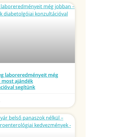
eg laboreredményeit még
– most ajándék
cióval segítünk
.