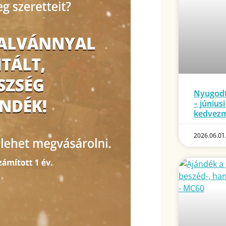
Nyugodt
– június
kedvez
2026.06.01