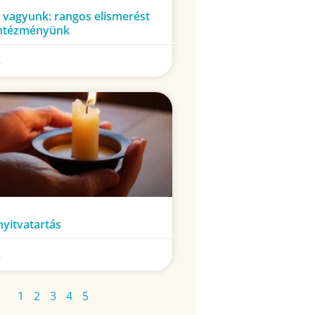
 vagyunk: rangos elismerést
intézményünk
.
yitvatartás
.
1
2
3
4
5