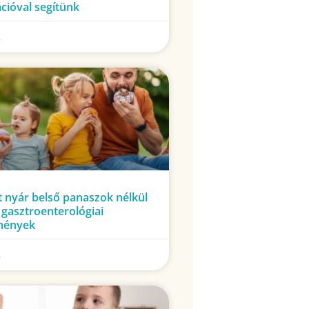
cióval segítünk
.
 nyár belső panaszok nélkül
i gasztroenterológiai
mények
.