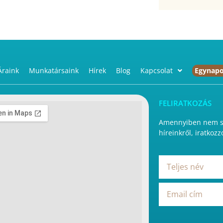
Áraink
Munkatársaink
Hírek
Blog
Kapcsolat
Egynapo
FELIRATKOZÁS
Amennyiben nem sz
híreinkről, iratkozz