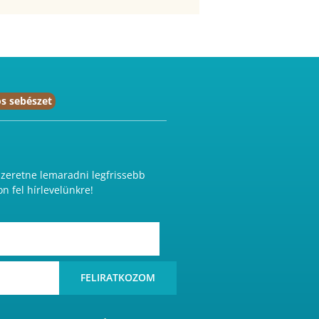
s sebészet
eretne lemaradni legfrissebb
on fel hírlevelünkre!
FELIRATKOZOM