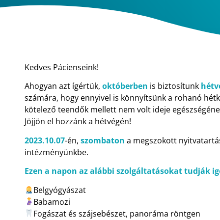
Kedves Pácienseink!
Ahogyan azt ígértük,
októberben
is biztosítunk
hétv
számára, hogy ennyivel is könnyítsünk a rohanó hét
kötelező teendők mellett nem volt ideje egészségéne
Jöjjön el hozzánk a hétvégén!
2023.10.07
-én,
szombaton
a megszokott nyitvatartá
intézményünkbe.
Ezen a napon az alábbi szolgáltatásokat tudják i
Belgyógyászat
Babamozi
Fogászat és szájsebészet, panoráma röntgen