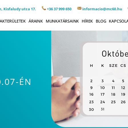
, Kisfaludy utca 17.
+36 37 999 650
informacio@mc60.hu
AKTERÜLETEK
ÁRAINK
MUNKATÁRSAINK
HÍREK
BLOG
KAPCSOL
0.07-ÉN