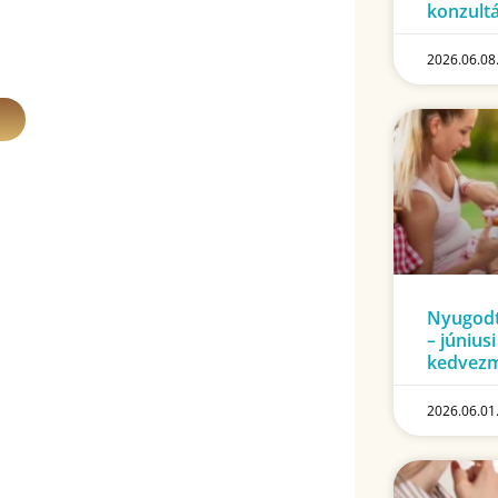
konzultá
2026.06.08
Nyugodt
– június
kedvez
2026.06.01