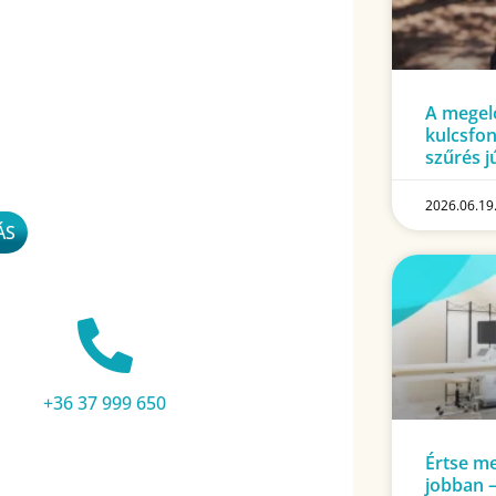
A megelő
kulcsfon
szűrés j
2026.06.19
ÁS
+36 37 999 650
Értse m
jobban 