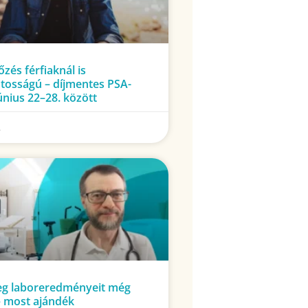
zés férfiaknál is
tosságú – díjmentes PSA-
únius 22–28. között
.
eg laboreredményeit még
– most ajándék