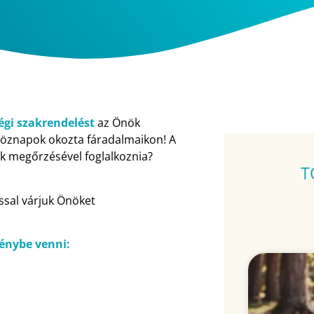
égi szakrendelést
az Önök
köznapok okozta fáradalmaikon! A
k megőrzésével foglalkoznia?
T
ssal várjuk Önöket
génybe venni: