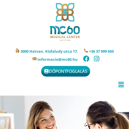
3000 Hatvan, Kisfaludy utca 17.
+36 37 999 650
informacio@mc60.hu
IDŐPONTFOGLALÁS