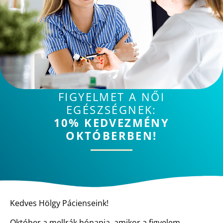
FIGYELMET A NŐI
EGÉSZSÉGNEK:
10% KEDVEZMÉNY
OKTÓBERBEN!
Kedves Hölgy Pácienseink!
Október a mellrák hónapja, amikor a figyelem