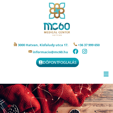
3000 Hatvan, Kisfaludy utca 17.
+36 37 999 650
informacio@mc60.hu
IDŐPONTFOGLALÁS