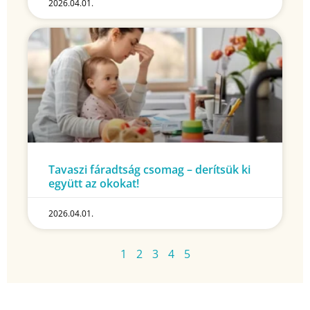
2026.04.01.
Tavaszi fáradtság csomag – derítsük ki
együtt az okokat!
2026.04.01.
1
2
3
4
5