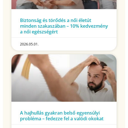
Biztonság és törődés a női életút
minden szakaszában – 10% kedvezmény
a női egészségért
2026.05.01.
A hajhullás gyakran belső egyensúlyi
probléma – fedezze fel a valódi okokat