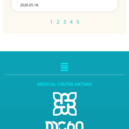
2026.05.18.
1
2
3
4
5
MEDICAL CENTER HATVAN