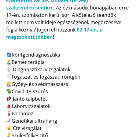
szeretettel várjuk Önöket hétvégi
szakrendeléseinkre
. Az év második hónapjában erre
17-én, szombaton kerül sor. A kötelező teendők
mellett nem volt ideje egészségének megőrzésével
foglalkoznia? Jöjjön el hozzánk
02.17-én, a
megszokott időben
!
Röntgendiagnosztika
Bemer terápia
Diagnosztikai vizsgálatok
Fogászat és fogászati röntgen
Gyógy- és svédmasszázs
Covid-19 szűrés
Jantó talpbetét
Laborvizsgálatok
Babamozi
Genetikai ultrahang
Ctg vizsgálat
Szülésfelkészítő