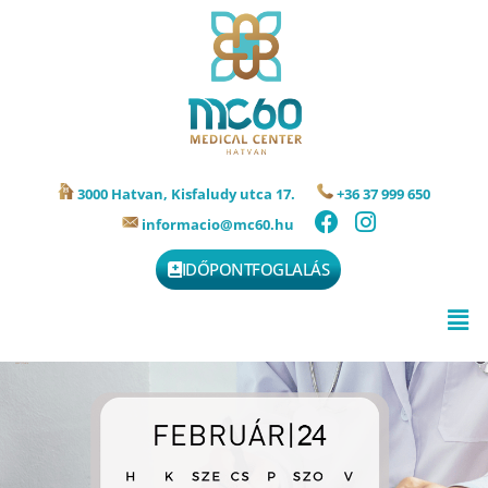
3000 Hatvan, Kisfaludy utca 17.
+36 37 999 650
informacio@mc60.hu
IDŐPONTFOGLALÁS