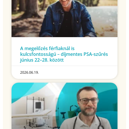
A megelőzés férfiaknál is
kulcsfontosságú – díjmentes PSA-szűrés
június 22–28. között
2026.06.19.