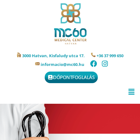
3000 Hatvan, Kisfaludy utca 17.
+36 37 999 650
informacio@mc60.hu
IDŐPONTFOGLALÁS