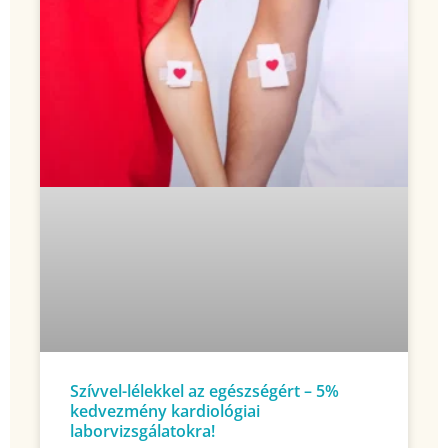
Szívvel-lélekkel az egészségért – 5%
kedvezmény kardiológiai
laborvizsgálatokra!