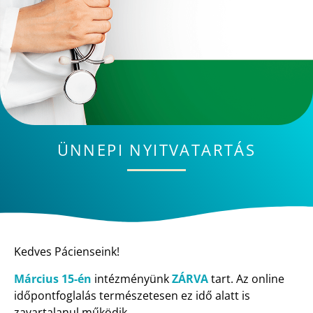
ÜNNEPI NYITVATARTÁS
Kedves Pácienseink!
Március 15-én
intézményünk
ZÁRVA
tart. Az online
időpontfoglalás természetesen ez idő alatt is
zavartalanul működik.