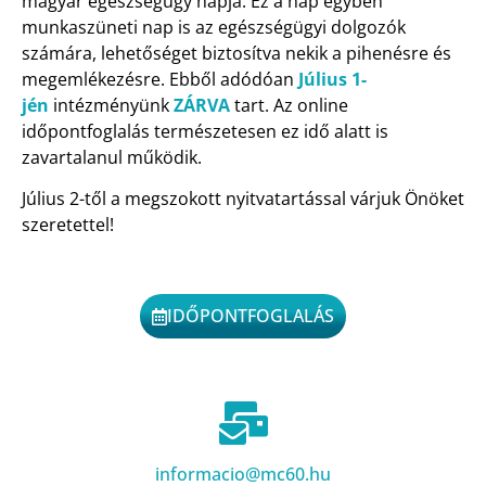
magyar egészségügy napja. Ez a nap egyben
munkaszüneti nap is az egészségügyi dolgozók
számára, lehetőséget biztosítva nekik a pihenésre és
megemlékezésre. Ebből adódóan
Július 1-
jén
intézményünk
ZÁRVA
tart. Az online
időpontfoglalás természetesen ez idő alatt is
zavartalanul működik.
Július 2-től a megszokott nyitvatartással várjuk Önöket
szeretettel!
IDŐPONTFOGLALÁS
informacio@mc60.hu