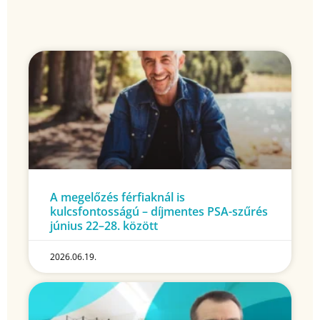
A megelőzés férfiaknál is
kulcsfontosságú – díjmentes PSA-szűrés
június 22–28. között
2026.06.19.