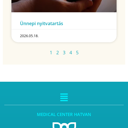
Ünnepi nyitvatartás
2026.05.18.
1
2
3
4
5
MEDICAL CENTER HATVAN