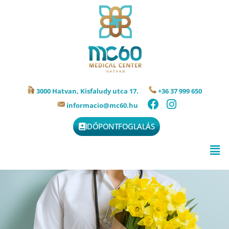
3000 Hatvan, Kisfaludy utca 17.
+36 37 999 650
informacio@mc60.hu
IDŐPONTFOGLALÁS