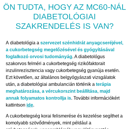
ÖN TUDTA, HOGY AZ MC60-NÁL
DIABETOLÓGIAI
SZAKRENDELÉS IS VAN?
A diabetológia a
szervezet szénhidrát anyagcseréjével,
a cukorbetegség megelőzésével és
gyógyításával
foglalkozó orvosi tudományág
. A diabetológus
szakorvos felméri a cukorbetegség rizikófaktorait
inzulinrezisztencia vagy cukorbetegség gyanúja esetén.
Ezt követően, az általános belgyógyászati vizsgálatok
után, a diabetológiai ambulancián történik a
terápia
meghatározása, a
vércukorszint beállítása, majd
annak folyamatos kontrollja is
. További információkért
kattintson
ide
.
A cukorbetegség korai felismerése és kezelése segíthet a
komolyabb szövődmények, mint például a