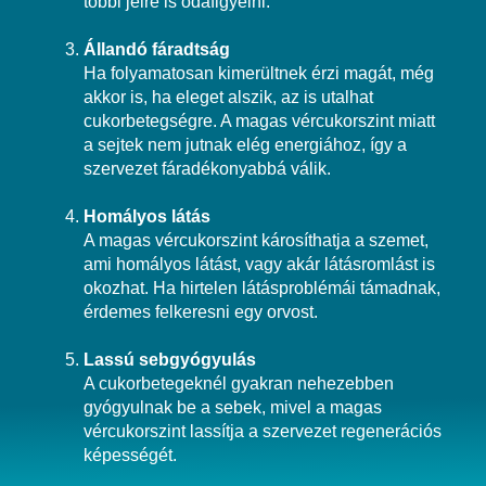
többi jelre is odafigyelni.
Állandó fáradtság
Ha folyamatosan kimerültnek érzi magát, még
akkor is, ha eleget alszik, az is utalhat
cukorbetegségre. A magas vércukorszint miatt
a sejtek nem jutnak elég energiához, így a
szervezet fáradékonyabbá válik.
Homályos látás
A magas vércukorszint károsíthatja a szemet,
ami homályos látást, vagy akár látásromlást is
okozhat. Ha hirtelen látásproblémái támadnak,
érdemes felkeresni egy orvost.
Lassú sebgyógyulás
A cukorbetegeknél gyakran nehezebben
gyógyulnak be a sebek, mivel a magas
vércukorszint lassítja a szervezet regenerációs
képességét.