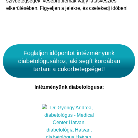
szívbetegségek, veseproblémák vagy látásvesztés
elkerülésében. Figyeljen a jelekre, és cselekedj időben!
Foglaljon időpontot intézményünk
diabetológusához, aki segít kordában
tartani a cukorbetegséget!
Intézményünk diabetológusa: