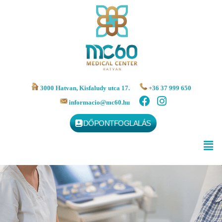
3000 Hatvan, Kisfaludy utca 17.
+36 37 999 650
informacio@mc60.hu
IDŐPONTFOGLALÁS