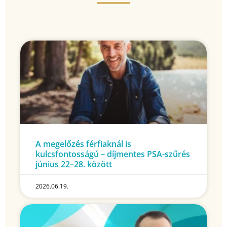
A megelőzés férfiaknál is
kulcsfontosságú – díjmentes PSA-szűrés
június 22–28. között
2026.06.19.