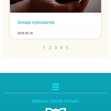
Ünnepi nyitvatartás
2026.05.18.
1
2
3
4
5
MEDICAL CENTER HATVAN