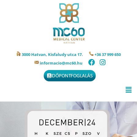
3000 Hatvan, Kisfaludy utca 17.
+36 37 999 650
informacio@mc60.hu
IDŐPONTFOGLALÁS