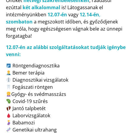
Önöket
hétvégi szakrendeléseinken
, ráadásul
ezúttal
két alkalommal
is! Látogassanak el
intézményünkben
12.07-én
vagy
12.14-én
,
szombaton
a megszokott időben, és győződjenek
meg róla, hogy egészségesen vágnak bele az ünnepi
forgatagba!
12.07-én az alábbi szolgáltatásokat tudják igénybe
venni:
Röntgendiagnosztika
Bemer terápia
Diagnosztikai vizsgálatok
Fogászati röntgen
Gyógy- és svédmasszázs
Covid-19 szűrés
Jantó talpbetét
Laborvizsgálatok
Babamozi
Genetikai ultrahang