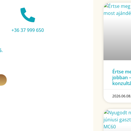
+36 37 999 650
6.
Értse m
jobban 
konzultá
2026.06.08