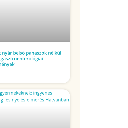
 nyár belső panaszok nélkül
i gasztroenterológiai
mények
.