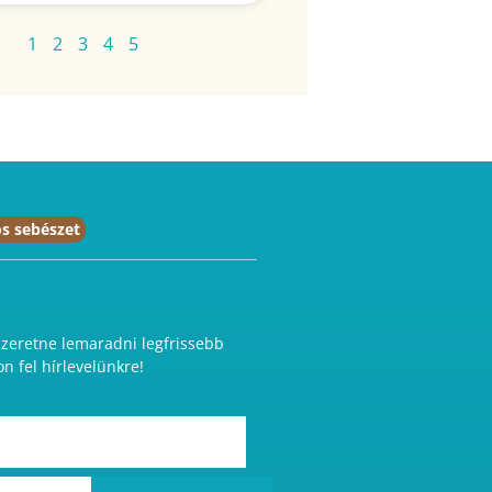
1
2
3
4
5
s sebészet
eretne lemaradni legfrissebb
on fel hírlevelünkre!