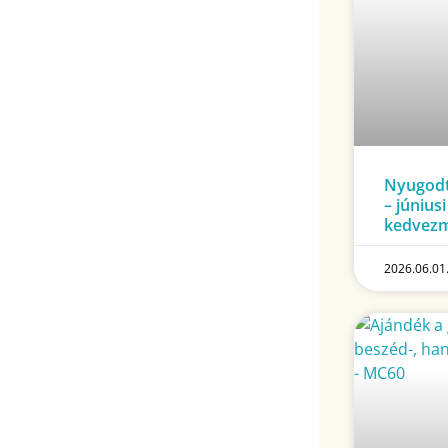
Nyugodt
– június
kedvez
2026.06.01