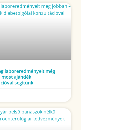
eg laboreredményeit még
– most ajándék
cióval segítünk
.