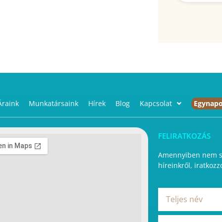
Áraink
Munkatársaink
Hírek
Blog
Kapcsolat
Egynapo
FELIRATKOZÁS
Amennyiben nem sz
híreinkről, iratkozz