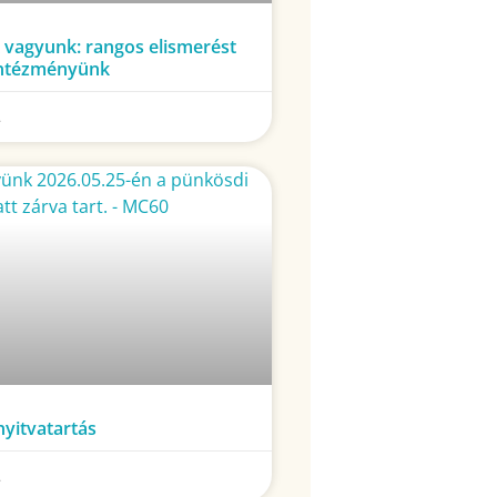
 vagyunk: rangos elismerést
intézményünk
.
yitvatartás
.