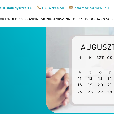
, Kisfaludy utca 17.
+36 37 999 650
informacio@mc60.hu
AKTERÜLETEK
ÁRAINK
MUNKATÁRSAINK
HÍREK
BLOG
KAPCSOL