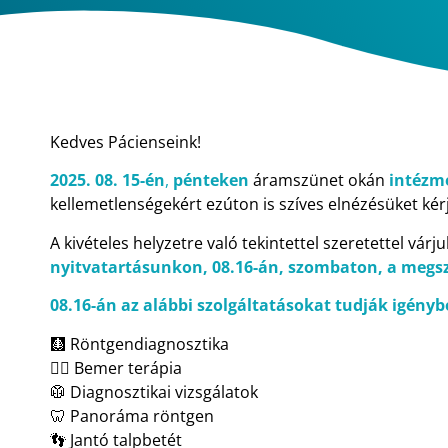
Kedves Pácienseink!
2025. 08. 15-én
,
pénteken
áramszünet okán
intézm
kellemetlenségekért ezúton is szíves elnézésüket kér
A kivételes helyzetre való tekintettel szeretettel vár
nyitvatartásunkon,
08.16-án, szombaton, a megs
08.16-án az alábbi szolgáltatásokat tudják igényb
🩻 Röntgendiagnosztika
👨‍⚕️ Bemer terápia
🥼 Diagnosztikai vizsgálatok
🦷 Panoráma röntgen
👣 Jantó talpbetét