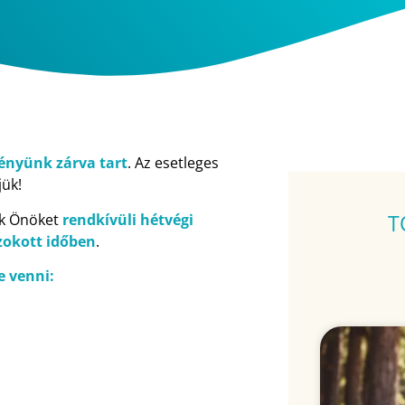
ényünk zárva tart
. Az esetleges
jük!
T
juk Önöket
rendkívüli hétvégi
zokott időben
.
e venni: