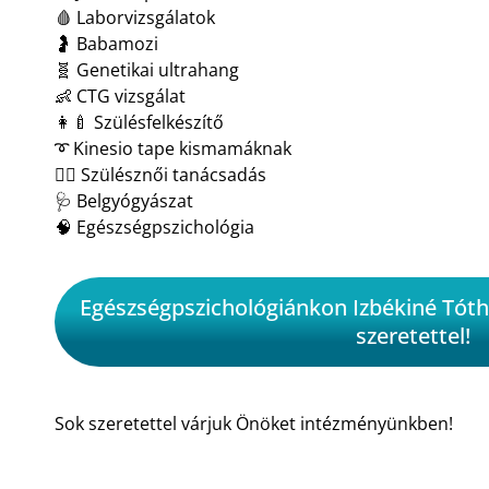
🩸 Laborvizsgálatok
🤰 Babamozi
🧬 Genetikai ultrahang
👶 CTG vizsgálat
👩‍🍼 Szülésfelkészítő
➰ Kinesio tape kismamáknak
👩‍⚕️ Szülésznői tanácsadás
🩺 Belgyógyászat
🧠 Egészségpszichológia
Egészségpszichológiánkon Izbékiné Tóth
szeretettel!
Sok szeretettel várjuk Önöket intézményünkben!