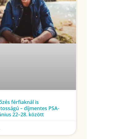
zés férfiaknál is
tosságú – díjmentes PSA-
únius 22–28. között
.