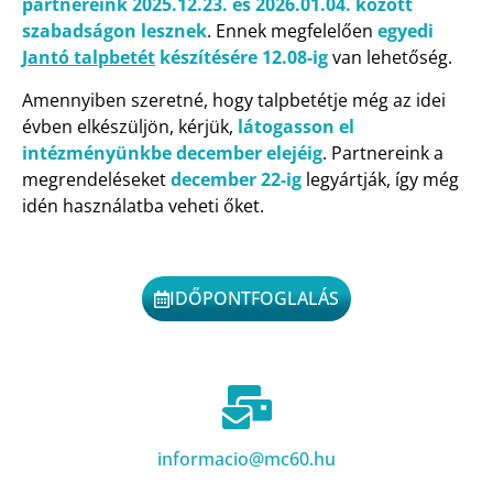
partnereink 2025.12.23. és 2026.01.04. között
szabadságon lesznek
. Ennek megfelelően
egyedi
Jantó talpbetét
készítésére 12.08-ig
van lehetőség.
Amennyiben szeretné, hogy talpbetétje még az idei
évben elkészüljön, kérjük,
látogasson el
intézményünkbe december elejéig
. Partnereink a
megrendeléseket
december 22-ig
legyártják, így még
idén használatba veheti őket.
IDŐPONTFOGLALÁS
informacio@mc60.hu