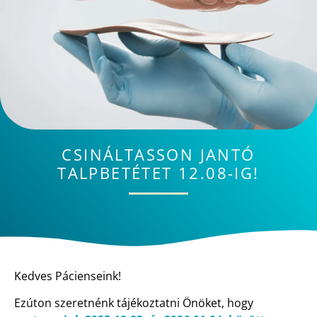
CSINÁLTASSON JANTÓ
TALPBETÉTET 12.08-IG!
Kedves Pácienseink!
Ezúton szeretnénk tájékoztatni Önöket, hogy