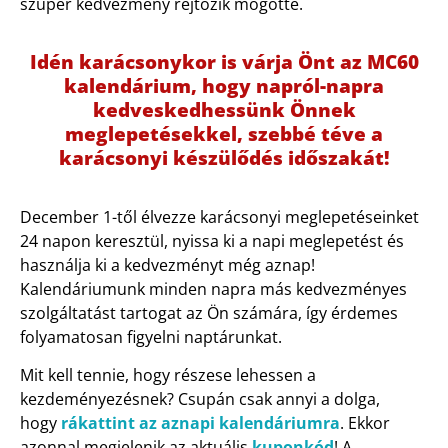
szuper kedvezmény rejtőzik mögötte.
Idén karácsonykor is várja Önt az MC60
kalendárium, hogy napról-napra
kedveskedhessünk Önnek
meglepetésekkel, szebbé téve a
karácsonyi készülődés időszakát!
December 1-től élvezze karácsonyi meglepetéseinket
24 napon keresztül, nyissa ki a napi meglepetést és
használja ki a kedvezményt még aznap!
Kalendáriumunk minden napra más kedvezményes
szolgáltatást tartogat az Ön számára, így érdemes
folyamatosan figyelni naptárunkat.
Mit kell tennie, hogy részese lehessen a
kezdeményezésnek? Csupán csak annyi a dolga,
hogy
rákattint az aznapi kalendáriumra
. Ekkor
azonnal megjelenik az aktuális
kuponkód
! A