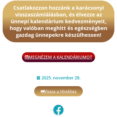
Csatlakozzon hozzánk a karácsonyi
visszaszámlálásban, és élvezze az
ünnepi kalendárium kedvezményeit,
hogy valóban meghitt és egészségben
gazdag ünnepekre készülhessen!
MEGNÉZEM A KALENDÁRIUMOT
2025. november 28.
Vissza a Hírekhez