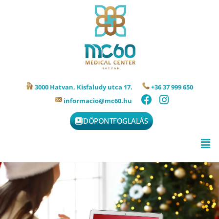
3000 Hatvan, Kisfaludy utca 17.
+36 37 999 650
informacio@mc60.hu
IDŐPONTFOGLALÁS