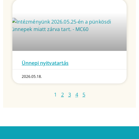
Ünnepi nyitvatartás
2026.05.18.
1
2
3
4
5