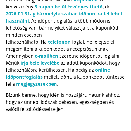
kedvezmény
3 napon belül érvényesíthető
, de
2026.01.31-ig bármelyik szabad időpontra fel lehet
használni
. Az időpontfoglalásra több módon is
lehetőség van, bármelyiket választja is, a kuponkód
minden esetben
felhasználható! Ha
telefonon
foglal
,
ne felejtse el
megemlíteni a kuponkódot a recepciósunknak.
Amennyiben
e-mailben
szeretne időpontot foglalni,
kérjük
írja bele levelébe
az adott kuponkódot, hogy
felhasználásra kerülhessen. Ha pedig az
online
időpontfoglalás
mellett dönt, a kuponkódot tüntesse
fel a
megjegyzésekben
.
Bízunk benne, hogy idén is hozzájárulhatunk ahhoz,
hogy az ünnepi időszak békésen, egészségben és
valódi feltöltődéssel teljen.