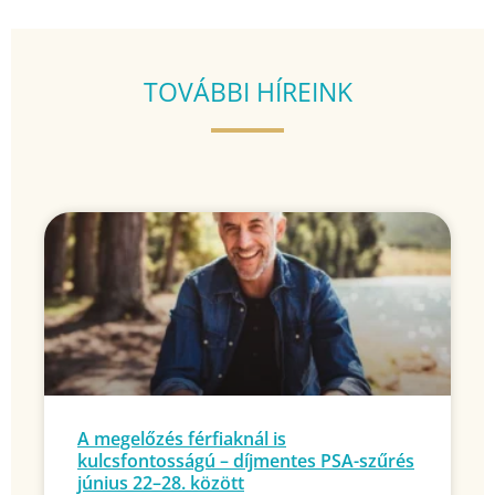
TOVÁBBI HÍREINK
A megelőzés férfiaknál is
kulcsfontosságú – díjmentes PSA-szűrés
június 22–28. között