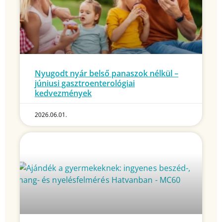
Nyugodt nyár belső panaszok nélkül –
júniusi gasztroenterológiai
kedvezmények
2026.06.01.