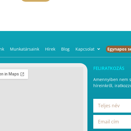
nk
Munkatársaink
Hírek
Blog
Kapcsolat
Egynapos s
FELIRATKOZÁS
Amennyiben nem sz
híreinkről, iratkozz