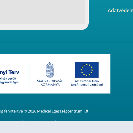
Adatvédelm
og fenntartva ©
2026
Medical Egészségcentrum Kft.
Webdesign:
veresviktor.hu