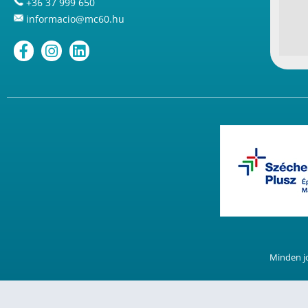
+36 37 999 650
informacio@mc60.hu
Minden j