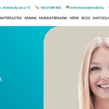
, Kisfaludy utca 17.
+36 37 999 650
informacio@mc60.hu
AKTERÜLETEK
ÁRAINK
MUNKATÁRSAINK
HÍREK
BLOG
KAPCSOL
A