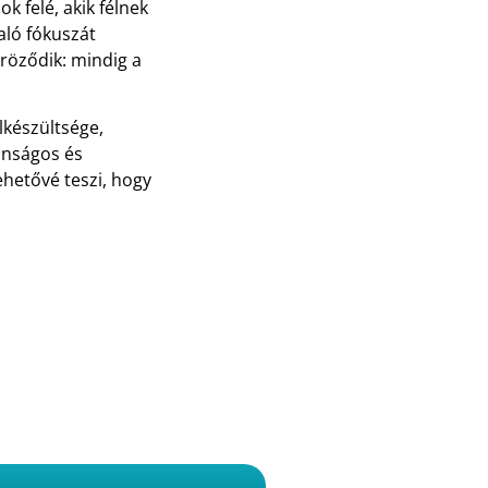
k felé, akik félnek
aló fókuszát
kröződik: mindig a
lkészültsége,
onságos és
ehetővé teszi, hogy