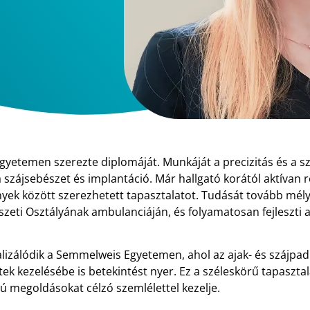
gyetemen szerezte diplomáját. Munkáját a precizitás és a s
 a szájsebészet és implantáció. Már hallgató korától aktívan r
ek között szerezhetett tapasztalatot. Tudását tovább mélyí
eti Osztályának ambulanciáján, és folyamatosan fejleszti
alizálódik a Semmelweis Egyetemen, ahol az ajak- és szájp
ek kezelésébe is betekintést nyer. Ez a széleskörű tapasztal
ú megoldásokat célzó szemlélettel kezelje.