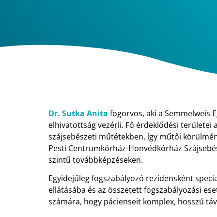
Dr. Sutka Anita
fogorvos, aki a Semmelweis E
elhivatottság vezérli. Fő érdeklődési területei
szájsebészeti műtétekben, így műtői körülmény
Pesti Centrumkórház-Honvédkórház Szájsebész
szintű továbbképzéseken.
Egyidejűleg fogszabályozó rezidensként speci
ellátásába és az összetett fogszabályozási eset
számára, hogy pácienseit komplex, hosszú táv