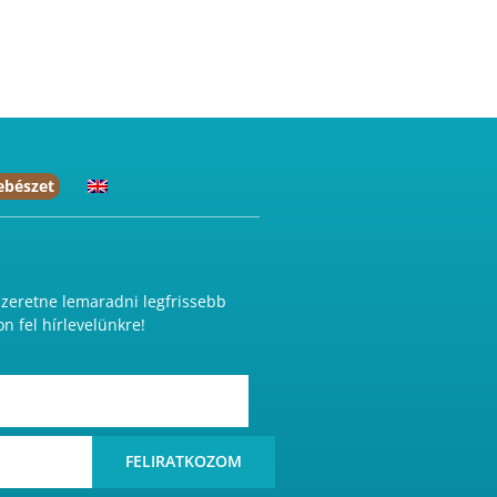
ebészet
eretne lemaradni legfrissebb
on fel hírlevelünkre!
FELIRATKOZOM