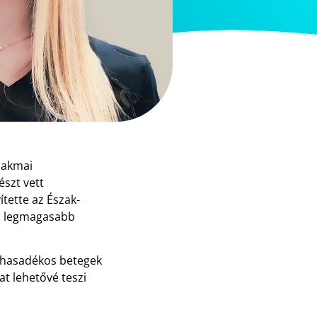
zakmai
észt vett
tette az Észak-
 a legmagasabb
adhasadékos betegek
at lehetővé teszi