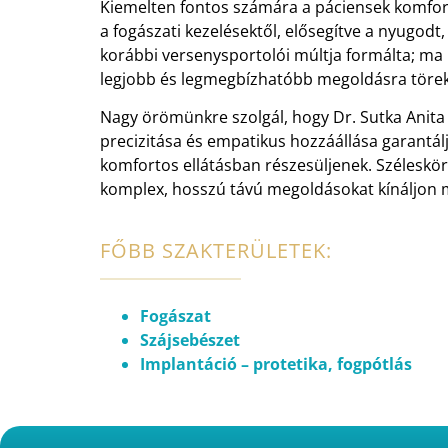
Kiemelten fontos számára a páciensek komfortér
a fogászati kezelésektől, elősegítve a nyugodt
korábbi versenysportolói múltja formálta; ma 
legjobb és legmegbízhatóbb megoldásra törek
Nagy örömünkre szolgál, hogy Dr. Sutka Anit
precizitása és empatikus hozzáállása garantál
komfortos ellátásban részesüljenek. Széleskör
komplex, hosszú távú megoldásokat kínáljon 
FŐBB SZAKTERÜLETEK:
Fogászat
Szájsebészet
Implantáció – protetika, fogpótlás