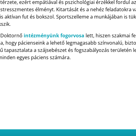
zete, ezért empátiával és pszichológiai érzékkel fordul azo
, stresszmentes élményt. Kitartását és a nehéz feladatokra v
is aktívan fut és bokszol. Sportszelleme a munkájában is tü
szik.
a Doktornő
intézményünk fogorvosa
lett, hiszen szakmai fe
ja, hogy pácienseink a lehető legmagasabb színvonalú, bizt
ű tapasztalata a szájsebészet és fogszabályozás területén l
minden egyes páciens számára.