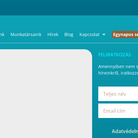
nk
Munkatársaink
Hírek
Blog
Kapcsolat
Egynapos s
FELIRATKOZÁS
Amennyiben nem sz
híreinkről, iratkozz
Adatvédelm