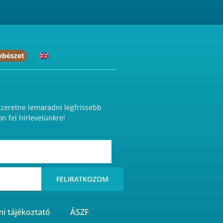
ebészet
eretne lemaradni legfrissebb
on fel hírlevelünkre!
FELIRATKOZOM
i tájékoztató
ÁSZF