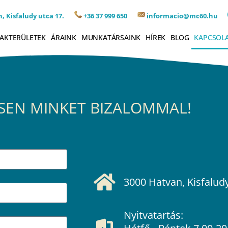
, Kisfaludy utca 17.
+36 37 999 650
informacio@mc60.hu
AKTERÜLETEK
ÁRAINK
MUNKATÁRSAINK
HÍREK
BLOG
KAPCSOL
SEN MINKET BIZALOMMAL!
3000 Hatvan, Kisfaludy
Nyitvatartás: