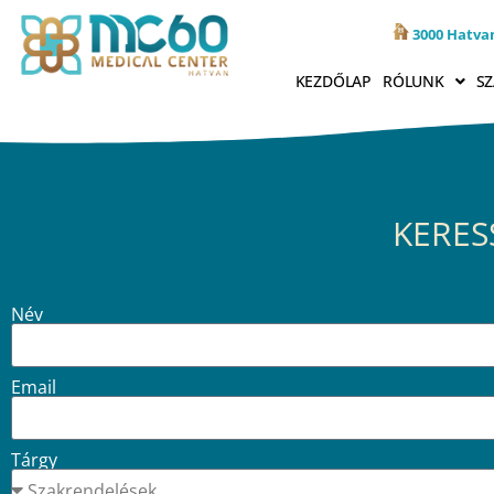
3000 Hatvan
KEZDŐLAP
RÓLUNK
SZ
KERES
Név
Email
Tárgy