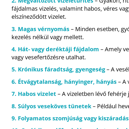
2. Megváltozott vizeletürítés
– Gyakori, ri
fájdalmas vizelés, valamint habos, véres vag
elszíneződött vizelet.
3. Magas vérnyomás
– Minden esetben, gy
kezelés nélkül vagy mellett.
4. Hát- vagy deréktáji fájdalom
– Amely v
vagy vesefertőzésre utalhat.
5. Krónikus fáradtság, gyengeség
– A vesé
6.
Étvágytalanság, hányinger, hányás
– A
7. Habos vizelet
– A vizeletben lévő fehérje 
8. Súlyos veseköves tünetek
– Például hev
9. Folyamatos szomjúság vagy kiszáradá