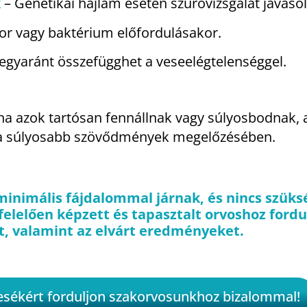
k
– Genetikai hajlam esetén szűrővizsgálat javasol
kor vagy baktérium előfordulásakor.
egyaránt összefügghet a veseelégtelenséggel.
a azok tartósan fennállnak vagy súlyosbodnak, a
het a súlyosabb szövődmények megelőzésében.
minimális fájdalommal járnak, és nincs szüks
lelően képzett és tapasztalt orvoshoz forduln
t, valamint az elvárt eredményeket.
esékért forduljon szakorvosunkhoz bizalommal!