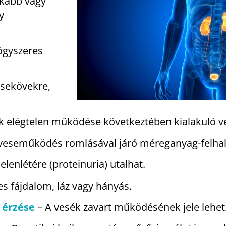
tkább vagy
y
ógyszeres
esekövekre,
k elégtelen működése következtében kialakuló v
 veseműködés romlásával járó méreganyag-felha
jelenlétére (proteinuria) utalhat.
es fájdalom, láz vagy hányás.
s érzése
– A vesék zavart működésének jele lehet