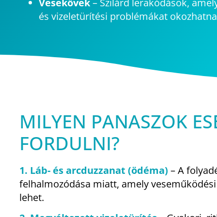
Vesekövek
– Szilárd lerakódások, amel
és vizeletürítési problémákat okozhatna
MILYEN PANASZOK E
FORDULNI?
1. Láb- és arcduzzanat (ödéma)
– A folyad
felhalmozódása miatt, amely veseműködési 
lehet.