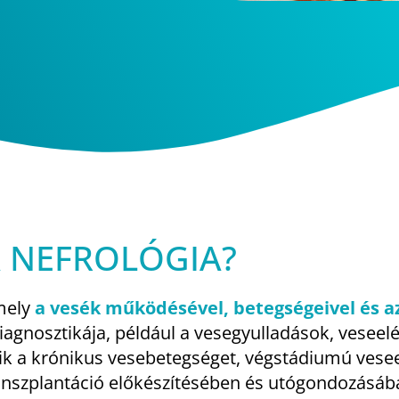
A NEFROLÓGIA?
mely
a vesék működésével, betegségeivel és a
diagnosztikája, például a vesegyulladások, vesee
ik a krónikus vesebetegséget, végstádiumú vese
transzplantáció előkészítésében és utógondozásába