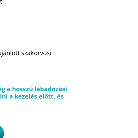
t.
jánlott szakorvosi
ég a hosszú lábadozási
i a kezelés előtt, és