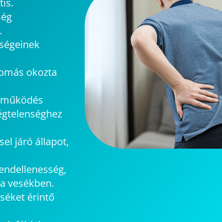
tis.
ség
.
ységeinek
omás okozta
seműködés
égtelenséghez
el járó állapot,
rendellenesség,
 a vesékben.
eséket érintő