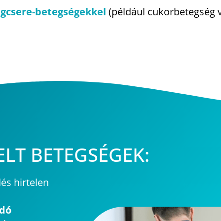
agcsere-betegségekkel
(például cukorbetegség
LT BETEGSÉGEK:
s hirtelen
dó