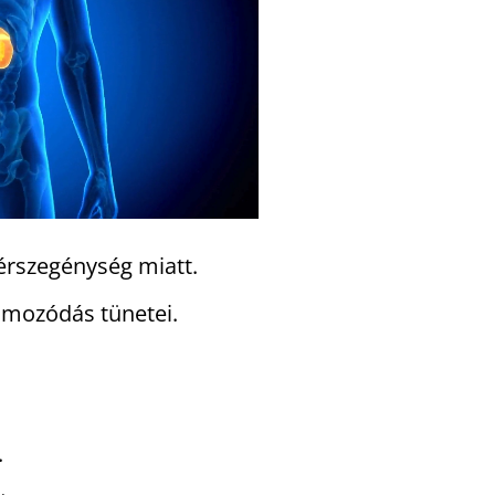
érszegénység miatt.
lmozódás tünetei.
.