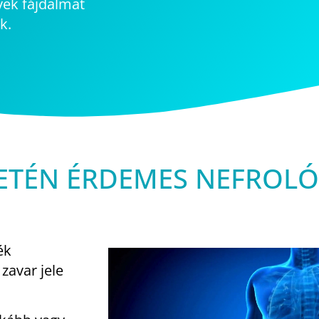
yek fájdalmat
k.
SETÉN ÉRDEMES NEFROL
ék
zavar jele