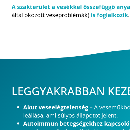
A szakterület a vesékkel összefüggő any
által okozott veseproblémák)
is foglalkozik
.
LEGGYAKRABBAN KEZE
Akut veseelégtelenség
– A veseműködé
leállása, ami súlyos állapotot jelent.
Autoimmun betegségekhez kapcsoló