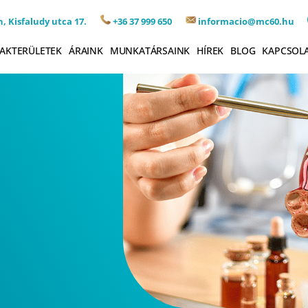
, Kisfaludy utca 17.
+36 37 999 650
informacio@mc60.hu
AKTERÜLETEK
ÁRAINK
MUNKATÁRSAINK
HÍREK
BLOG
KAPCSOL