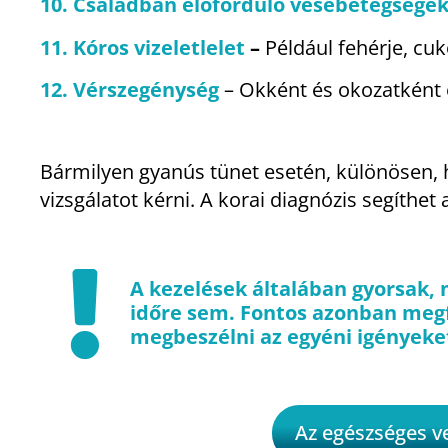
10. Családban előforduló vesebetegsége
11. Kóros vizeletlelet
–
Például fehérje, cu
12. Vérszegénység
– Okként és okozatként 
Bármilyen gyanús tünet esetén, különösen, h
vizsgálatot kérni. A korai diagnózis segít
A kezelések általában gyorsak, 
időre sem. Fontos azonban megfe
megbeszélni az egyéni igényeke
Az egészséges v