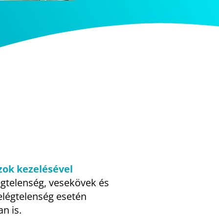
zok kezelésével
légtelenség, vesekövek és
elégtelenség esetén
n is.