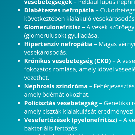
vesebetegségek
– Például lupus nephri
Diabéteszes nefropátia
– Cukorbeteg
következtében kialakuló vesekárosodás
Glomerulonefritisz
– A vesék szűrőeg
(glomerulusok) gyulladása.
Hipertenzív nefropátia
– Magas vérny
vesekárosodás.
Krónikus vesebetegség (CKD)
– A ve
fokozatos romlása, amely idővel veseel
vezethet.
Nephrosis szindróma
– Fehérjevesztéss
amely ödémát okozhat.
Policisztás vesebetegség
– Genetikai 
amely ciszták kialakulását eredményezi
Vesefertőzések (pyelonefritisz)
– A v
bakteriális fertőzés.