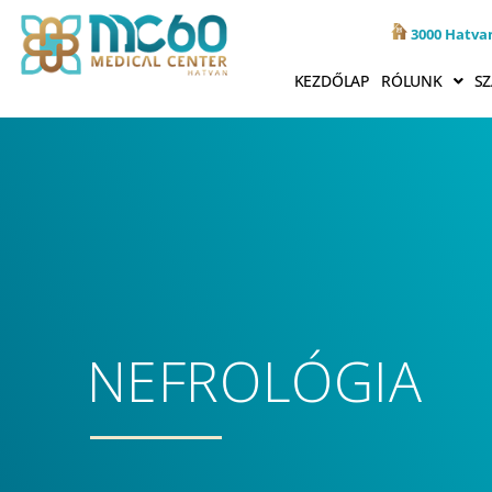
3000 Hatvan
KEZDŐLAP
RÓLUNK
SZ
NEFROLÓGIA