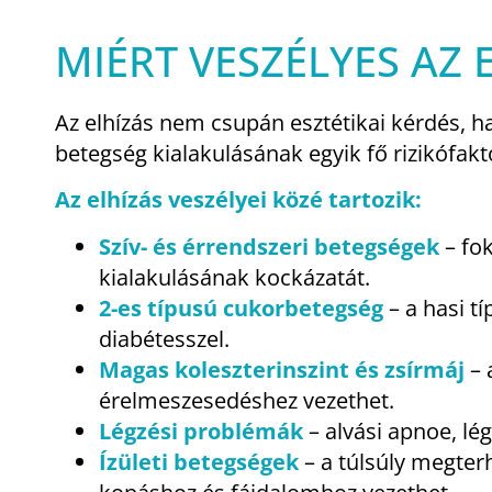
MIÉRT VESZÉLYES AZ 
Az elhízás nem csupán esztétikai kérdés,
betegség kialakulásának egyik fő rizikófakt
Az elhízás veszélyei közé tartozik:
Szív- és érrendszeri betegségek
– fo
kialakulásának kockázatát.
2-es típusú cukorbetegség
– a hasi t
diabétesszel.
Magas koleszterinszint és zsírmáj
– 
érelmeszesedéshez vezethet.
Légzési problémák
– alvási apnoe, lég
Ízületi betegségek
– a túlsúly megter