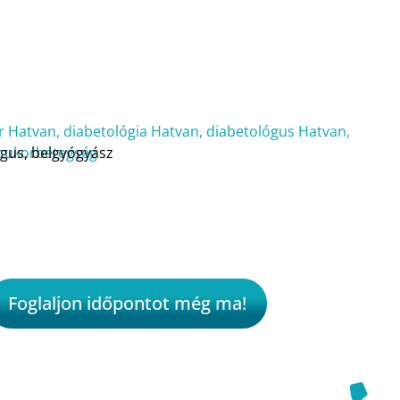
ógus, belgyógyász
Foglaljon időpontot még ma!