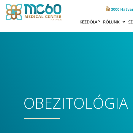
3000 Hatvan
KEZDŐLAP
RÓLUNK
SZ
OBEZITOLÓGIA