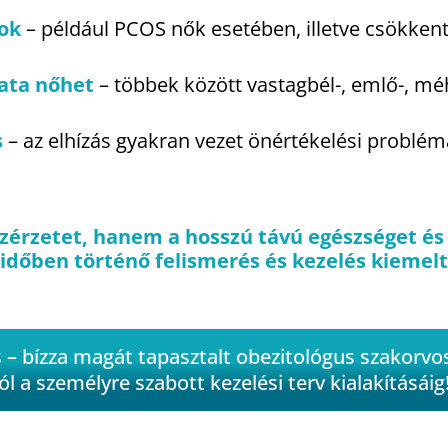
ok
– például PCOS nők esetében, illetve csökkent
ata nőhet
– többek között vastagbél-, emlő-, mé
s
– az elhízás gyakran vezet önértékelési problé
özérzetet, hanem a hosszú távú egészséget és
z időben történő felismerés és kezelés kiemel
– bízza magát tapasztalt obezitológus szakorvosu
ól a személyre szabott kezelési terv kialakításáig