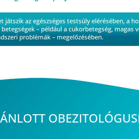
et játszik az egészséges testsúly elérésében, a 
gő betegségek – például a cukorbetegség, magas 
ndszeri problémák – megelőzésében.
AJÁNLOTT OBEZITOLÓGU