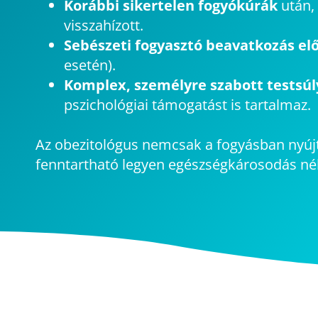
Korábbi sikertelen fogyókúrák
után,
visszahízott.
Sebészeti fogyasztó beavatkozás el
esetén).
Komplex, személyre szabott testsúl
pszichológiai támogatást is tartalmaz.
Az obezitológus nemcsak a fogyásban nyújt 
fenntartható legyen egészségkárosodás nél