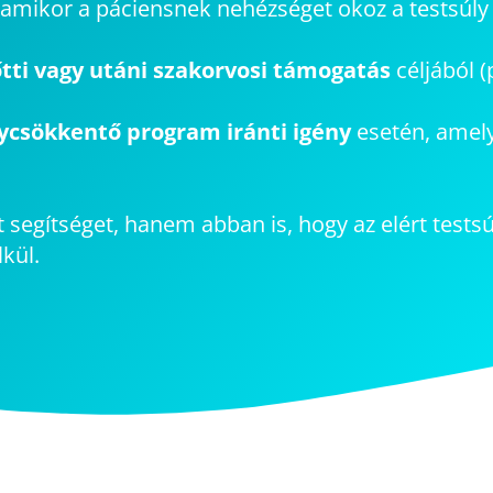
 amikor a páciensnek nehézséget okoz a testsúly
őtti vagy utáni szakorvosi támogatás
céljából (
ycsökkentő program iránti igény
esetén, amely
segítséget, hanem abban is, hogy az elért tests
kül.