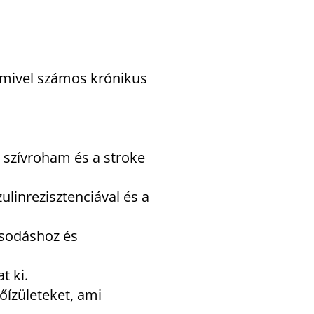
 mivel számos krónikus
 szívroham és a stroke
ulinrezisztenciával és a
osodáshoz és
t ki.
őízületeket, ami