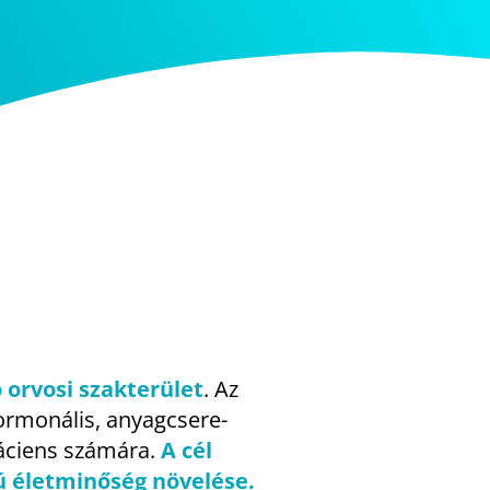
 orvosi szakterület
. Az
hormonális, anyagcsere-
páciens számára.
A cél
ú életminőség növelése.