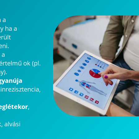
a a
y ha a
rült
eni.
 a
rtelmű ok (pl.
y).
gyanúja
inrezisztencia,
eglétekor
,
, alvási