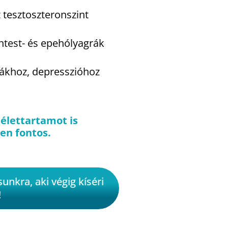
 tesztoszteronszint
htest- és epehólyagrák
mákhoz, depresszióhoz
 élettartamot is
ten fontos.
nkra, aki végig kíséri
!