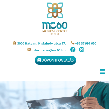
3000 Hatvan, Kisfaludy utca 17.
+36 37 999 650
informacio@mc60.hu
IDŐPONTFOGLALÁS