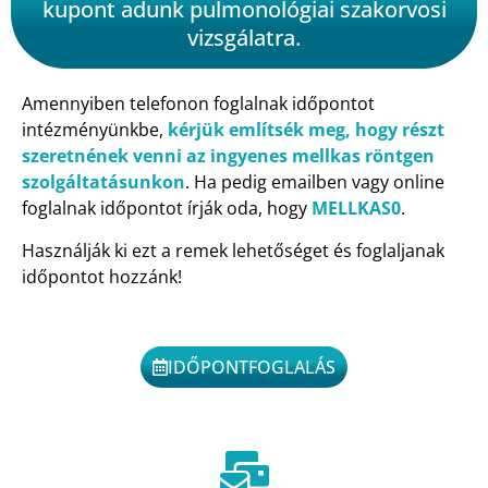
kupont adunk pulmonológiai szakorvosi
vizsgálatra.
Amennyiben telefonon foglalnak időpontot
intézményünkbe,
kérjük említsék meg, hogy részt
szeretnének venni az ingyenes mellkas röntgen
szolgáltatásunkon
. Ha pedig emailben vagy online
foglalnak időpontot írják oda, hogy
MELLKAS0
.
Használják ki ezt a remek lehetőséget és foglaljanak
időpontot hozzánk!
IDŐPONTFOGLALÁS