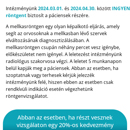
Intézményünk
2024.03.01.
és
2024.04.30.
között
INGYE
röntgent
biztosít a páciensek részére.
A mellkasröntgen egy olyan képalkotó eljárás, amely
segít az orvosoknak a mellkasban lévő szervek
elváltozásának diagnosztizálásában. A
mellkasröntgen csupán néhány percet vesz igénybe,
előkészületet nem igényel. A leletezést intézményünk
radiológus szakorvosa végzi. A leletet 5 munkanapon
belül kapják meg a páciensek. Abban az esetben, ha
szoptatnak vagy terhesek kérjük jelezzék
intézményünk felé, hiszen ebben az esetben csak
rendkívüli indikáció esetén végezhetünk
röntgenvizsgálatot.
Abban az esetben, ha részt vesznek
vizsgálaton egy 20%-os kedvezmény