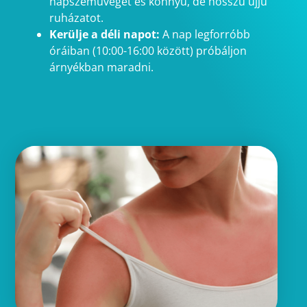
napszemüveget és könnyű, de hosszú ujjú
ruházatot.
Kerülje a déli napot:
A nap legforróbb
óráiban (10:00-16:00 között) próbáljon
árnyékban maradni.