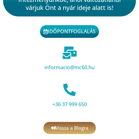
várjuk Önt a nyár ideje alatt is!
IDŐPONTFOGLALÁS
informacio@mc60.hu
+36 37 999 650
Vissza a Blogra