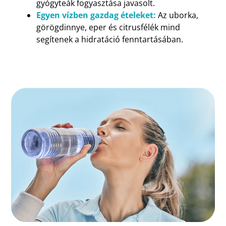
gyógyteák fogyasztása javasolt.
Egyen vízben gazdag ételeket:
Az uborka,
görögdinnye, eper és citrusfélék mind
segítenek a hidratáció fenntartásában.