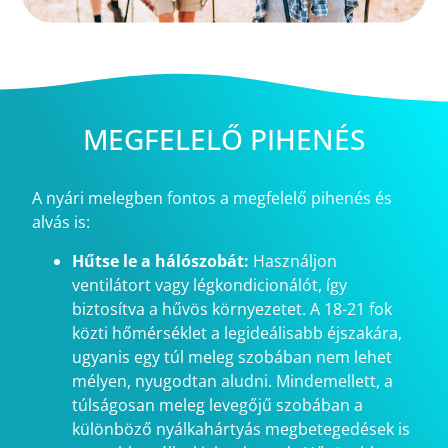
MEGFELELŐ PIHENÉS
A nyári melegben fontos a megfelelő pihenés és
alvás is:
Hűtse le a hálószobát:
Használjon
ventilátort vagy légkondicionálót, így
biztosítva a hűvös környezetet. A 18-21 fok
közti hőmérséklet a legideálisabb éjszakára,
ugyanis egy túl meleg szobában nem lehet
mélyen, nyugodtan aludni. Mindemellett, a
túlságosan meleg levegőjű szobában a
különböző nyálkahártyás megbetegedések is