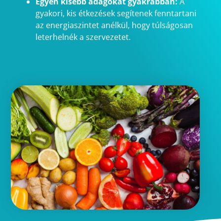
Egyen kisebb adagokat gyakrabban:
A
gyakori, kis étkezések segítenek fenntartani
az energiaszintet anélkül, hogy túlságosan
leterhelnék a szervezetet.