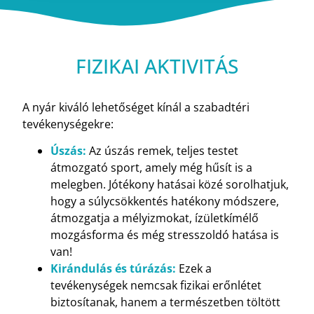
FIZIKAI AKTIVITÁS
A nyár kiváló lehetőséget kínál a szabadtéri
tevékenységekre:
Úszás:
Az úszás remek, teljes testet
átmozgató sport, amely még hűsít is a
melegben. Jótékony hatásai közé sorolhatjuk,
hogy a súlycsökkentés hatékony módszere,
átmozgatja a mélyizmokat, ízületkímélő
mozgásforma és még stresszoldó hatása is
van!
Kirándulás és túrázás:
Ezek a
tevékenységek nemcsak fizikai erőnlétet
biztosítanak, hanem a természetben töltött