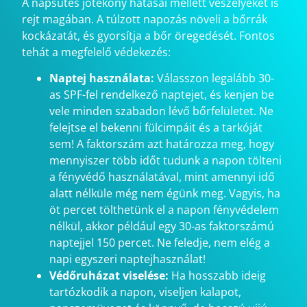
A napsütés jótékony hatásai mellett veszélyeket is
rejt magában. A túlzott napozás növeli a bőrrák
kockázatát, és gyorsítja a bőr öregedését. Fontos
tehát a megfelelő védekezés:
Naptej használata:
Válasszon legalább 30-
as SPF-fel rendelkező naptejet, és kenjen be
vele minden szabadon lévő bőrfelületet. Ne
felejtse el bekenni fülcimpáit és a tarkóját
sem! A faktorszám azt határozza meg, hogy
mennyiszer több időt tudunk a napon tölteni
a fényvédő használatával, mint amennyi idő
alatt nélküle még nem égünk meg. Vagyis, ha
öt percet tölthetünk el a napon fényvédelem
nélkül, akkor például egy 30-as faktorszámú
naptejjel 150 percet. Ne feledje, nem elég a
napi egyszeri naptejhasználat!
Védőruházat viselése:
Ha hosszabb ideig
tartózkodik a napon, viseljen kalapot,