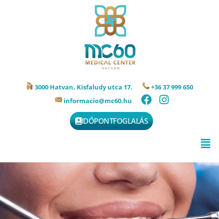
3000 Hatvan, Kisfaludy utca 17.
+36 37 999 650
informacio@mc60.hu
IDŐPONTFOGLALÁS