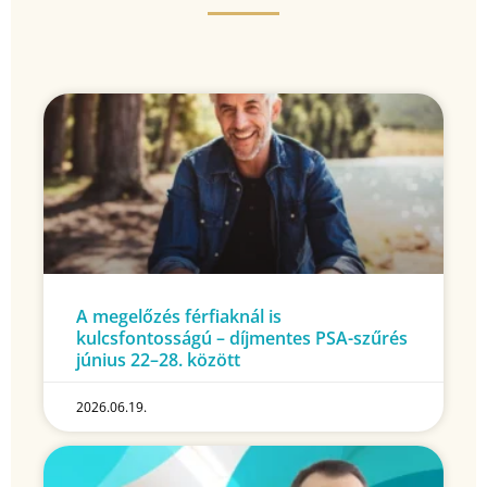
A megelőzés férfiaknál is
kulcsfontosságú – díjmentes PSA-szűrés
június 22–28. között
2026.06.19.