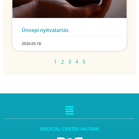
Ünnepi nyitvatartás
2026.05.18.
1
2
3
4
5
MEDICAL CENTER HATVAN