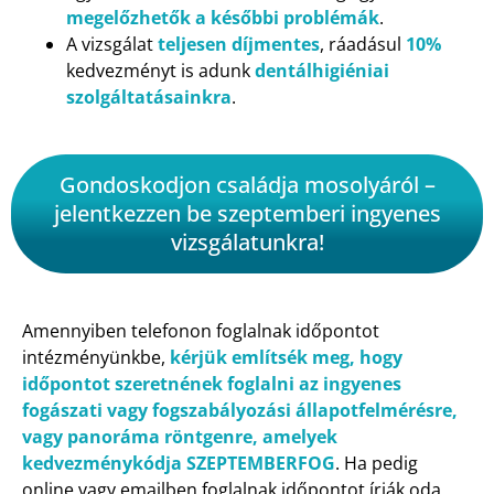
megelőzhetők a későbbi problémák
.
A vizsgálat
teljesen díjmentes
, ráadásul
10%
kedvezményt is adunk
dentálhigiéniai
szolgáltatásainkra
.
Gondoskodjon családja mosolyáról –
jelentkezzen be szeptemberi ingyenes
vizsgálatunkra!
Amennyiben telefonon foglalnak időpontot
intézményünkbe,
kérjük említsék meg, hogy
időpontot szeretnének foglalni az ingyenes
fogászati vagy fogszabályozási állapotfelmérésre,
vagy panoráma röntgenre, amelyek
kedvezménykódja SZEPTEMBERFOG
. Ha pedig
online vagy emailben foglalnak időpontot írják oda,