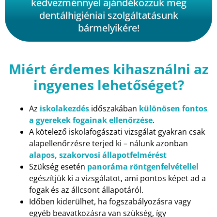
kedvezménnyel ajándékozzuk meg
dentálhigiéniai szolgáltatásunk
bármelyikére!
Miért érdemes kihasználni az
ingyenes lehetőséget?
Az
iskolakezdés
időszakában
különösen fontos
a gyerekek fogainak ellenőrzése
.
A kötelező iskolafogászati vizsgálat gyakran csak
alapellenőrzésre terjed ki – nálunk azonban
alapos, szakorvosi állapotfelmérést
Szükség esetén
panoráma röntgenfelvétellel
egészítjük ki a vizsgálatot, ami pontos képet ad a
fogak és az állcsont állapotáról.
Időben kiderülhet, ha fogszabályozásra vagy
egyéb beavatkozásra van szükség, így