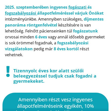
2025. szeptemberében ingyenes
fogászati
és
fogszabályozási
állapotfelméréssel várjuk Önöket
intézményünkbe. Amennyiben szükséges,
díjmentes
panoráma röntgenfelvétel
készítésére is van
lehetőség. Felnőtt pácienseinken túl
fogászatunk
orvosai minden
6
éves
vagy annál idősebb gyermeket
is sok örömmel fogadnak, a
fogszabályozási
vizsgálatokon
pedig már
8 éves kortól
részt
vehetnek.
Tizennyolc éves kor alatt szülői
beleegyezéssel tudjuk csak fogadni a
gyermekeket.
Amennyiben részt vesz ingyenes
állapotfelméréseink egyikén, 10%