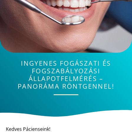
INGYENES FOGÁSZATI ÉS
FOGSZABÁLYOZÁSI
ÁLLAPOTFELMÉRÉS –
PANORÁMA RÖNTGENNEL!
Kedves Pácienseink!