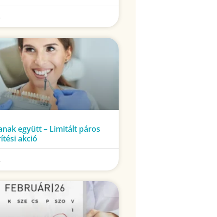
.
nak együtt – Limitált páros
ítési akció
.