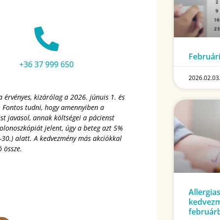
Februári
+36 37 999 650
2026.02.03
 érvényes, kizárólag a 2026. júnuis 1. és
a. Fontos tudni, hogy amennyiben a
t javasol, annak költségei a pácienst
olonoszkópiát jelent, úgy a beteg azt 5%
30.) alatt. A kedvezmény más akciókkal
 össze.
Allergia
kedvezm
február