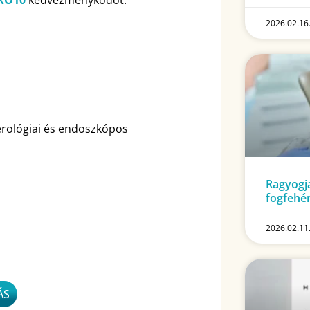
2026.02.16
erológiai és endoszkópos
Ragyogja
fogfehér
2026.02.11
ÁS