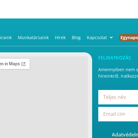
Áraink
Munkatársaink
Hírek
Blog
Kapcsolat
Egynapo
FELIRATKOZÁS
Amennyiben nem sz
híreinkről, iratkozz
Adatvédelm