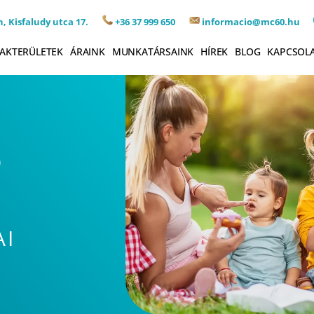
, Kisfaludy utca 17.
+36 37 999 650
informacio@mc60.hu
AKTERÜLETEK
ÁRAINK
MUNKATÁRSAINK
HÍREK
BLOG
KAPCSOL
Ő
AI