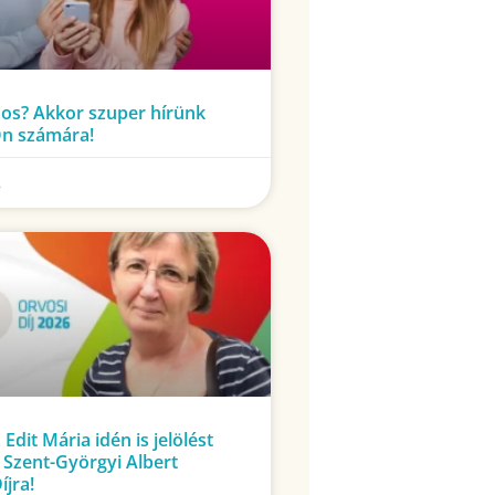
os? Akkor szuper hírünk
Ön számára!
.
 Edit Mária idén is jelölést
 Szent-Györgyi Albert
íjra!