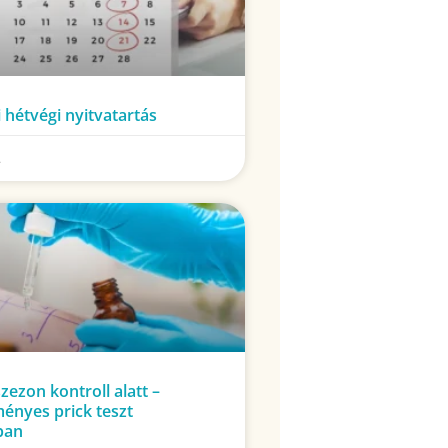
 hétvégi nyitvatartás
.
szezon kontroll alatt –
ényes prick teszt
ban