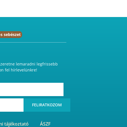
s sebészet
eretne lemaradni legfrissebb
on fel hírlevelünkre!
FELIRATKOZOM
i tájékoztató
ÁSZF