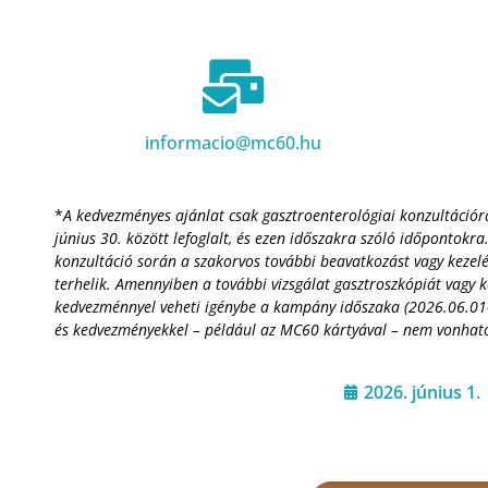
informacio@mc60.hu
*
A kedvezményes ajánlat csak gasztroenterológiai konzultációra
június 30. között lefoglalt, és ezen időszakra szóló időpontokr
konzultáció során a szakorvos további beavatkozást vagy kezelés
terhelik. Amennyiben a további vizsgálat gasztroszkópiát vagy k
kedvezménnyel veheti igénybe a kampány időszaka (2026.06.01-
és kedvezményekkel – például az MC60 kártyával – nem vonható
2026. június 1.