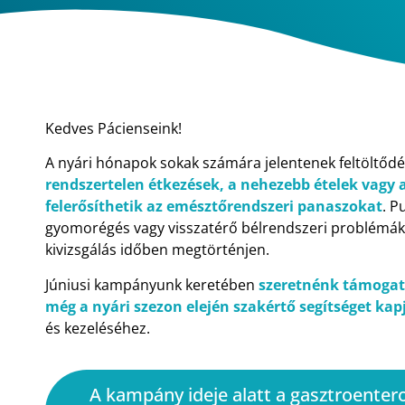
Kedves Pácienseink!
A nyári hónapok sokak számára jelentenek feltöltőd
rendszertelen étkezések, a nehezebb ételek vagy 
felerősíthetik az emésztőrendszeri panaszokat
. P
gyomorégés vagy visszatérő bélrendszeri problémák
kivizsgálás időben megtörténjen.
Júniusi kampányunk keretében
szeretnénk támogat
még a nyári szezon elején szakértő segítséget ka
és kezeléséhez.
A kampány ideje alatt a gasztroenter