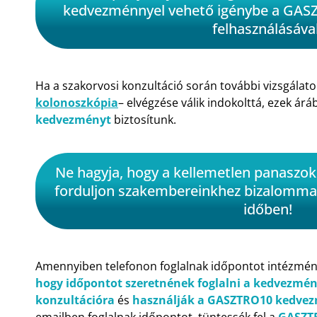
kedvezménnyel vehető igénybe a GA
felhasználásával
Ha a szakorvosi konzultáció során további vizsgálato
kolonoszkópia
– elvégzése válik indokolttá, ezek árá
kedvezményt
biztosítunk.
Ne hagyja, hogy a kellemetlen panaszok
forduljon szakembereinkhez bizalommal
időben!
Amennyiben telefonon foglalnak időpontot intézmé
hogy időpontot szeretnének foglalni a kedvezmén
konzultációra
és
használják a GASZTRO10 kedve
emailben foglalnak időpontot, tüntessék fel a
GASZT