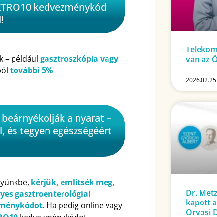
SZTRO10 kedvezménykód
!
Telekom
k – például
gasztroszkópia vagy
van az 
ból
további 5%
2026.02.25
 beárnyékolják a nyarat –
, és tegyen egészségéért
nyünkbe,
kérjük, említsék meg,
Dr. Metz
yes gasztroenterológiai
kapott a
zménykódot
. Ha pedig online vagy
Orvosi D
RO10
kedvezménykódot.