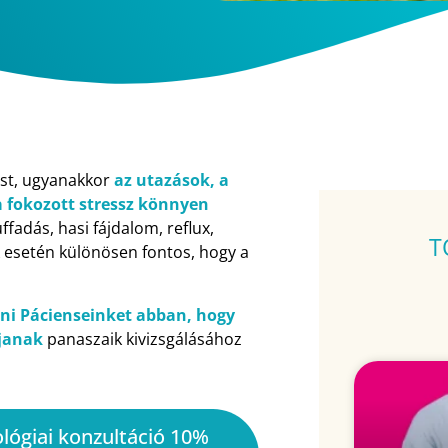
ést, ugyanakkor
az utazások, a
a fokozott stressz könnyen
uffadás, hasi fájdalom, reflux,
T
 esetén különösen fontos, hogy a
ni Pácienseinket abban, hogy
pjanak
panaszaik kivizsgálásához
ológiai konzultáció 10%