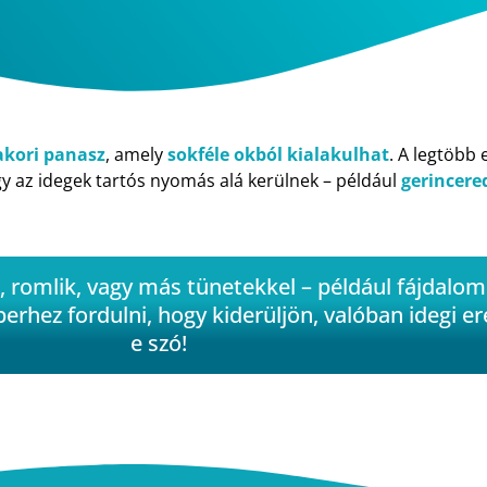
akori panasz
, amely
sokféle okból kialakulhat
. A legtöbb
gy az idegek tartós nyomás alá kerülnek – például
gerincere
, romlik, vagy más tünetekkel – például fájdalo
erhez fordulni, hogy kiderüljön, valóban idegi e
e szó!