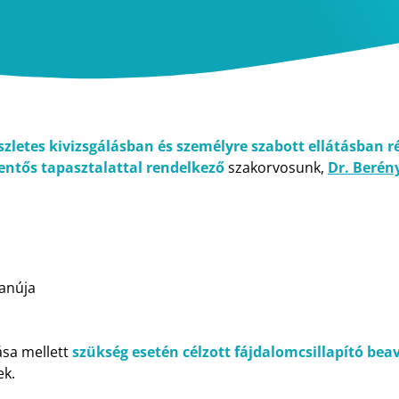
zletes kivizsgálásban és személyre szabott ellátásban r
lentős tapasztalattal rendelkező
szakorvosunk,
Dr. Berén
anúja
ása mellett
szükség esetén célzott fájdalomcsillapító be
ek.