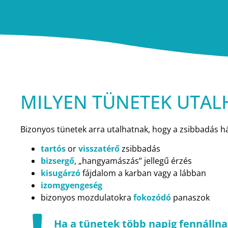
MILYEN TÜNETEK UTAL
Bizonyos tünetek arra utalhatnak, hogy a zsibbadás há
tartós
or
visszatérő
zsibbadás
bizsergő
, „hangyamászás” jellegű érzés
kisugárzó
fájdalom a karban vagy a lábban
izomgyengeség
bizonyos mozdulatokra
fokozódó
panaszok
Ha a tünetek több napig fennállnak