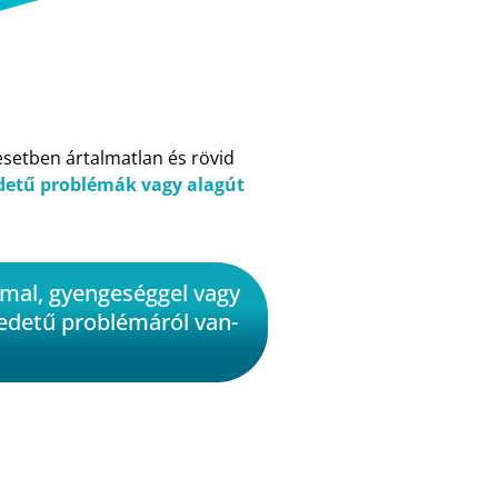
 esetben ártalmatlan és rövid
detű problémák vagy alagút
mmal, gyengeséggel vagy
redetű problémáról van-