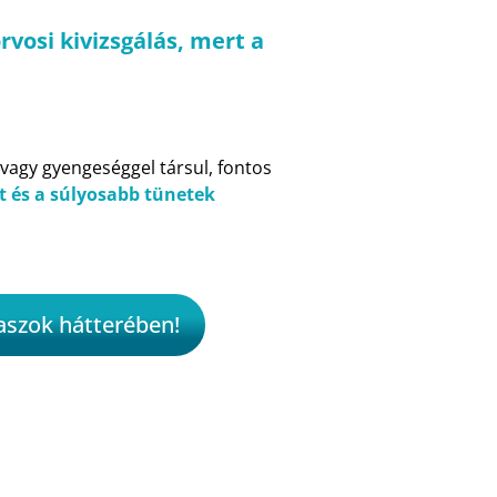
vosi kivizsgálás, mert a
 vagy gyengeséggel társul, fontos
t és a súlyosabb tünetek
naszok hátterében!