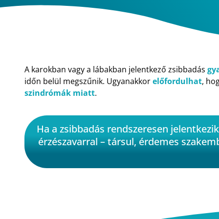
A karokban vagy a lábakban jelentkező zsibbadás
gy
időn belül megszűnik. Ugyanakkor
előfordulhat
, ho
szindrómák miatt
.
Ha a zsibbadás rendszeresen jelentkezik
érzészavarral – társul, érdemes szakemb