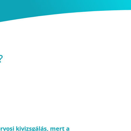
?
vosi kivizsgálás, mert a