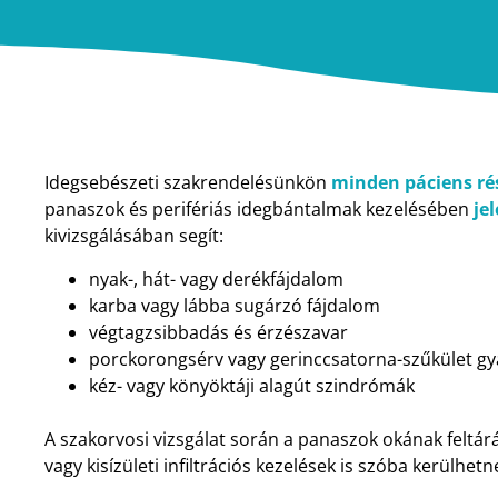
Idegsebészeti szakrendelésünkön
minden páciens rés
panaszok és perifériás idegbántalmak kezelésében
je
kivizsgálásában segít:
nyak-, hát- vagy derékfájdalom
karba vagy lábba sugárzó fájdalom
végtagzsibbadás és érzészavar
porckorongsérv vagy gerinccsatorna-szűkület gy
kéz- vagy könyöktáji alagút szindrómák
A szakorvosi vizsgálat során a panaszok okának feltár
vagy kisízületi infiltrációs kezelések is szóba kerülhetn