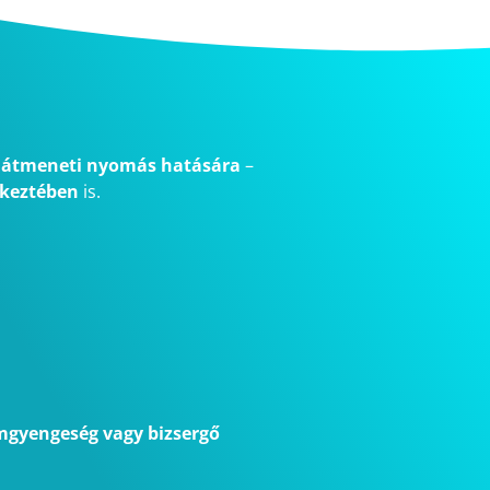
t
átmeneti nyomás hatására
–
etkeztében
is.
mgyengeség vagy bizsergő