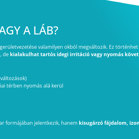
AGY A LÁB?
ingerületvezetése valamilyen okból megváltozik. Ez történhe
–, de
kialakulhat tartós idegi irritáció vagy nyomás köv
változások)
iai térben nyomás alá kerül
ar formájában jelentkezik, hanem
kisugárzó fájdalom, izo