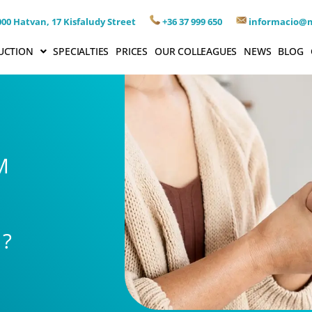
00 Hatvan, 17 Kisfaludy Street
+36 37 999 650
informacio@
UCTION
SPECIALTIES
PRICES
OUR COLLEAGUES
NEWS
BLOG
M
?