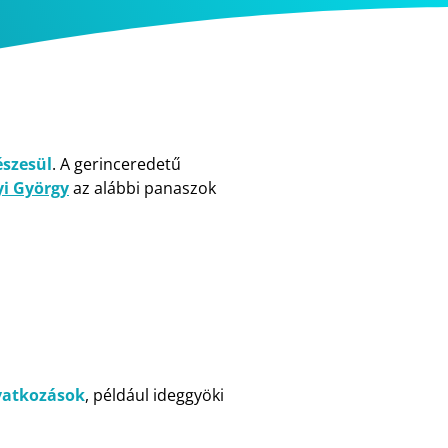
észesül
. A gerinceredetű
yi György
az alábbi panaszok
avatkozások
, például ideggyöki