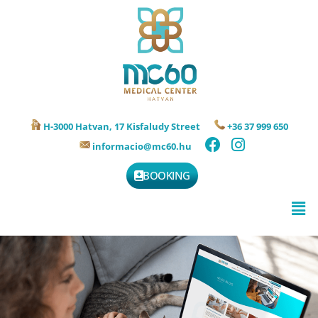
H-3000 Hatvan, 17 Kisfaludy Street
+36 37 999 650
informacio@mc60.hu
BOOKING