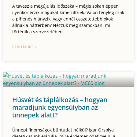
A tavasz a megújulás időszaka – mégis sokan éppen
ilyenkor érzik magukat kimerültnek. Vajon tényleg csak
a pihenés hiányzik, vagy ennél összetettebb okok
állnak a háttérben? Nézzük meg számokban, mi
történik a szervezetében.
READ MORE »
Húsvét és táplálkozás – hogyan
maradjunk egyensúlyban az
ünnepek alatt?
Ünnepi finomságok bűntudat nélkül? Igar Orsolya
dietetikusunk elárulja, mire érdemes odafigyelni a