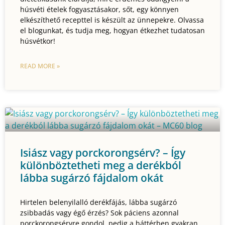
húsvéti ételek fogyasztásakor, sőt, egy könnyen
elkészíthető recepttel is készült az ünnepekre. Olvassa
el blogunkat, és tudja meg, hogyan étkezhet tudatosan
húsvétkor!
READ MORE »
Isiász vagy porckorongsérv? – Így
különböztetheti meg a derékból
lábba sugárzó fájdalom okát
Hirtelen belenyilalló derékfájás, lábba sugárzó
zsibbadás vagy égő érzés? Sok páciens azonnal
porckorongsérvre gondol, pedig a háttérben gyakran