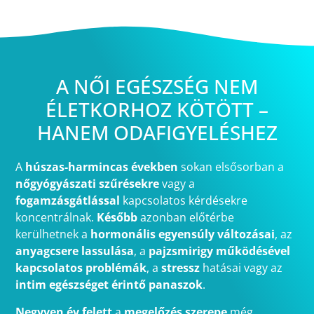
A NŐI EGÉSZSÉG NEM
ÉLETKORHOZ KÖTÖTT –
HANEM ODAFIGYELÉSHEZ
A
húszas-harmincas években
sokan elsősorban a
nőgyógyászati szűrésekre
vagy a
fogamzásgátlással
kapcsolatos kérdésekre
koncentrálnak.
Később
azonban előtérbe
kerülhetnek a
hormonális egyensúly változásai
, az
anyagcsere lassulása
, a
pajzsmirigy működésével
kapcsolatos problémák
, a
stressz
hatásai vagy az
intim egészséget érintő panaszok
.
Negyven év felett
a
megelőzés szerepe
még