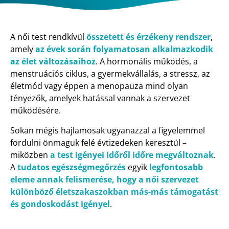
A női test rendkívül
összetett és érzékeny rendszer
,
amely
az évek során folyamatosan alkalmazkodik
az élet változásaihoz
. A hormonális működés, a
menstruációs ciklus, a gyermekvállalás, a stressz, az
életmód vagy éppen a menopauza mind olyan
tényezők, amelyek hatással vannak a szervezet
működésére.
Sokan mégis hajlamosak ugyanazzal a figyelemmel
fordulni önmaguk felé évtizedeken keresztül –
miközben
a test igényei időről időre megváltoznak
.
A
tudatos egészségmegőrzés
egyik
legfontosabb
eleme
annak felismerése, hogy a női szervezet
különböző életszakaszokban más-más támogatást
és gondoskodást igényel
.