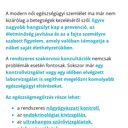
A modern női egészségügyi szemlélet ma már nem
kizárólag a betegségek kezeléséről szól.
Egyre
nagyobb hangsúlyt kap a prevenció, az
életminőség javítása és az a fajta személyre
szabott figyelem, amely valóban támogatja a
nőket saját élethelyzetükben.
A
rendszeres szakorvosi konzultációk
nemcsak
problémák esetén fontosak. Sokszor már
egy
kontrollvizsgálat vagy egy időben elvégzett
laborvizsgálat is segíthet megelőzni komolyabb
egészségügyi eltéréseket
.
Az egészségmegőrzés része lehet:
a rendszeres
nőgyógyászati kontroll
,
az
endokrinológiai kivizsgálás
,
az
ultrahangos szűrővizsgálatok
,