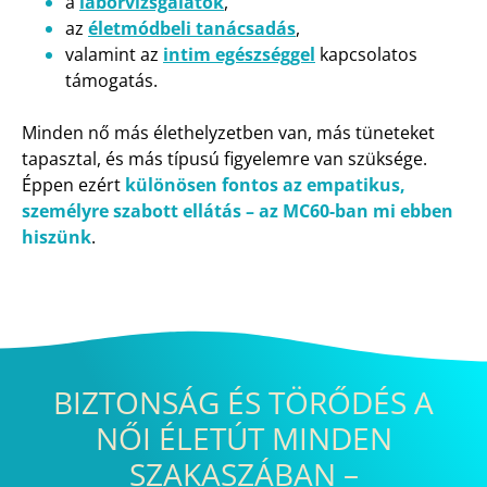
a
laborvizsgálatok
,
az
életmódbeli tanácsadás
,
valamint az
intim egészséggel
kapcsolatos
támogatás.
Minden nő más élethelyzetben van, más tüneteket
tapasztal, és más típusú figyelemre van szüksége.
Éppen ezért
különösen fontos az empatikus,
személyre szabott ellátás – az MC60-ban mi ebben
hiszünk
.
BIZTONSÁG ÉS TÖRŐDÉS A
NŐI ÉLETÚT MINDEN
SZAKASZÁBAN –