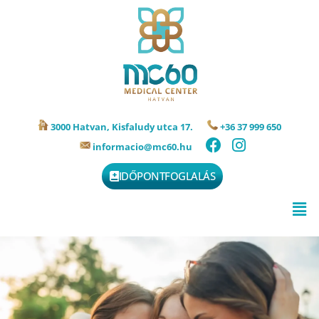
3000 Hatvan, Kisfaludy utca 17.
+36 37 999 650
informacio@mc60.hu
IDŐPONTFOGLALÁS