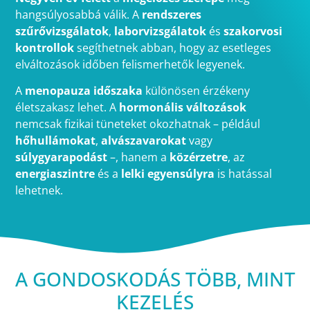
hangsúlyosabbá válik. A
rendszeres
szűrővizsgálatok
,
laborvizsgálatok
és
szakorvosi
kontrollok
segíthetnek abban, hogy az esetleges
elváltozások időben felismerhetők legyenek.
A
menopauza időszaka
különösen érzékeny
életszakasz lehet. A
hormonális változások
nemcsak fizikai tüneteket okozhatnak – például
hőhullámokat
,
alvászavarokat
vagy
súlygyarapodást
–, hanem a
közérzetre
, az
energiaszintre
és a
lelki egyensúlyra
is hatással
lehetnek.
A GONDOSKODÁS TÖBB, MINT
KEZELÉS